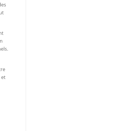
des
ut
nt
un
els.
tre
 et