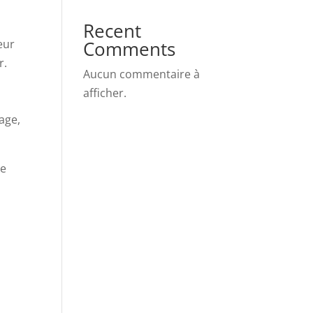
Recent
Comments
eur
r.
Aucun commentaire à
e
afficher.
age,
de