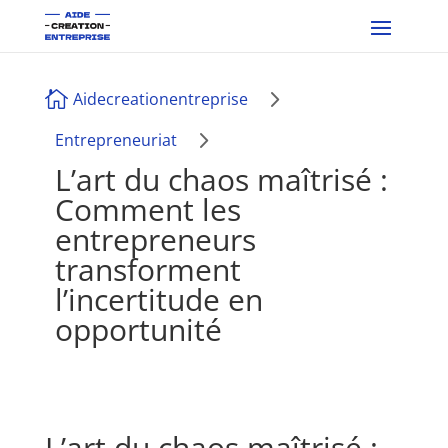
5

Aidecreationentreprise
5
Entrepreneuriat
L’art du chaos maîtrisé :
Comment les
entrepreneurs
transforment
l’incertitude en
opportunité
L’art du chaos maîtrisé :